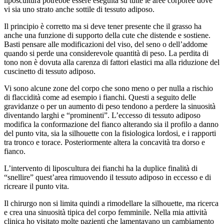
liposcultura potrebbe essere eseguita su tutte le aree corporee dove
vi sia uno strato anche sottile di tessuto adiposo.
Il principio è corretto ma si deve tener presente che il grasso ha
anche una funzione di supporto della cute che distende e sostiene.
Basti pensare alle modificazioni del viso, del seno o dell’addome
quando si perde una considerevole quantità di peso. La perdita di
tono non è dovuta alla carenza di fattori elastici ma alla riduzione del
cuscinetto di tessuto adiposo.
Vi sono alcune zone del corpo che sono meno o per nulla a rischio
di flaccidità come ad esempio i fianchi. Questi a seguito delle
gravidanze o per un aumento di peso tendono a perdere la sinuosità
diventando larghi e “prominenti”. L’eccesso di tessuto adiposo
modifica la conformazione del fianco alterando sia il profilo a danno
del punto vita, sia la silhouette con la fisiologica lordosi, e i rapporti
tra tronco e torace. Posteriormente altera la concavità tra dorso e
fianco.
L’intervento di liposcultura dei fianchi ha la duplice finalità di
“snellire” quest’area rimuovendo il tessuto adiposo in eccesso e di
ricreare il punto vita.
Il chirurgo non si limita quindi a rimodellare la silhouette, ma ricerca
e crea una sinuosità tipica del corpo femminile. Nella mia attività
clinica ho visitato molte pazienti che lamentavano un cambiamento