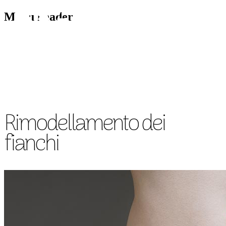
Menu header
CHIRURGIA VISO
CH
Rimodellamento dei
fianchi