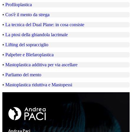
•
Profiloplastica
•
Cos'è il mento da strega
•
La tecnica del Dual Plane: in cosa consiste
•
La ptosi della ghiandola lacrimale
•
Lifting del sopracciglio
•
Palpebre e Blefaroplastica
•
Mastoplastica additiva per via ascellare
•
Parliamo del mento
•
Mastoplastica riduttiva e Mastopessi
Andrea Paci