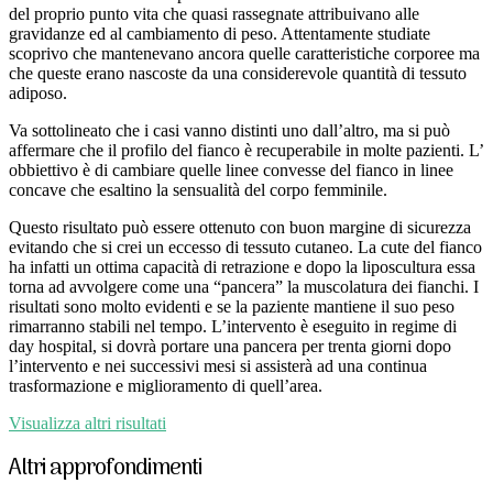
del proprio punto vita che quasi rassegnate attribuivano alle
gravidanze ed al cambiamento di peso. Attentamente studiate
scoprivo che mantenevano ancora quelle caratteristiche corporee ma
che queste erano nascoste da una considerevole quantità di tessuto
adiposo.
Va sottolineato che i casi vanno distinti uno dall’altro, ma si può
affermare che il profilo del fianco è recuperabile in molte pazienti. L’
obbiettivo è di cambiare quelle linee convesse del fianco in linee
concave che esaltino la sensualità del corpo femminile.
Questo risultato può essere ottenuto con buon margine di sicurezza
evitando che si crei un eccesso di tessuto cutaneo. La cute del fianco
ha infatti un ottima capacità di retrazione e dopo la liposcultura essa
torna ad avvolgere come una “pancera” la muscolatura dei fianchi. I
risultati sono molto evidenti e se la paziente mantiene il suo peso
rimarranno stabili nel tempo. L’intervento è eseguito in regime di
day hospital, si dovrà portare una pancera per trenta giorni dopo
l’intervento e nei successivi mesi si assisterà ad una continua
trasformazione e miglioramento di quell’area.
Visualizza altri risultati
Altri approfondimenti