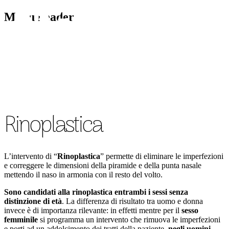
Menu header
CHIRURGIA VISO
CH
Rinoplastica
L’intervento di “
Rinoplastica
” permette di eliminare le imperfezioni
e correggere le dimensioni della piramide e della punta nasale
mettendo il naso in armonia con il resto del volto.
Sono candidati alla rinoplastica entrambi i sessi senza
distinzione di età
. La differenza di risultato tra uomo e donna
invece è di importanza rilevante: in effetti mentre per il
sesso
femminile
si programma un intervento che rimuova le imperfezioni
e porti ad un addolcimento dei tratti della paziente,
negli uomini
,