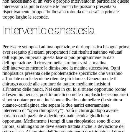
non necessitano di un vero e proprio intervento: in particolare queste
interessano la punta nasale e le narici che possono presentarsi
rispettivamente troppo “bulbosa”o rotonda e “scesa” la prima e
troppo larghe le seconde.
Intervento e anestesia
Per essere sottoposti ad una operazione di rinoplastica bisogna prima
aver eseguito gli esami preoperatori i cui risultati saranno valutati
dall’equipe. Superata questa fase si può programmare la data
dell’operazione. Il ricovero nella struttura sarà la mattina
dell’intervento mentre la dimissione la mattina successiva. Ogni
rinoplastica presenta delle problematiche specifiche che verranno
affrontate con le tecniche ritenute più idonee. Generalmente il
chirurgo accede alle strutture da trattare mediante incisioni
all’interno delle narici. Nei casi in cui lo si ritiene opportuno (come
ad esempio nei nasi post-traumatici o nelle rinoplastiche secondarie)
si potrà optare per una incisione a livello columellare (la struttura
cutaneo-cartilaginea che separa le due narici esternamente,
intervento di “open rhinoplasty”). Sarà il chirurgo dopo averne
parlato con il paziente a decidere quale tecnica giudicherà
opportuna. Mediamente i tempi di una rinoplastica sono di circa
un’ora, si allungano se deve essere trattata anche la deviazione del
setto nasale. Al termine dell’intervento verrà posizionato sul dorso