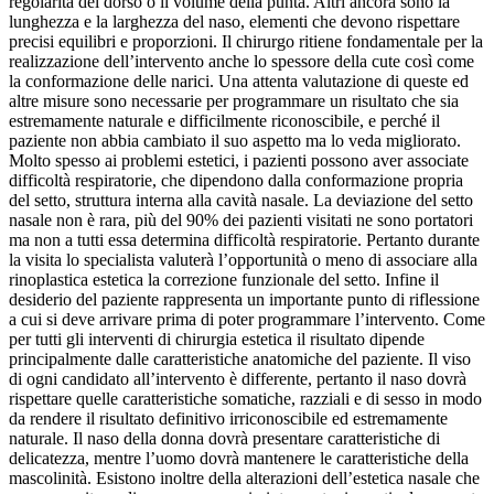
regolarità del dorso o il volume della punta. Altri ancora sono la
lunghezza e la larghezza del naso, elementi che devono rispettare
precisi equilibri e proporzioni. Il chirurgo ritiene fondamentale per la
realizzazione dell’intervento anche lo spessore della cute così come
la conformazione delle narici. Una attenta valutazione di queste ed
altre misure sono necessarie per programmare un risultato che sia
estremamente naturale e difficilmente riconoscibile, e perché il
paziente non abbia cambiato il suo aspetto ma lo veda migliorato.
Molto spesso ai problemi estetici, i pazienti possono aver associate
difficoltà respiratorie, che dipendono dalla conformazione propria
del setto, struttura interna alla cavità nasale. La deviazione del setto
nasale non è rara, più del 90% dei pazienti visitati ne sono portatori
ma non a tutti essa determina difficoltà respiratorie. Pertanto durante
la visita lo specialista valuterà l’opportunità o meno di associare alla
rinoplastica estetica la correzione funzionale del setto. Infine il
desiderio del paziente rappresenta un importante punto di riflessione
a cui si deve arrivare prima di poter programmare l’intervento. Come
per tutti gli interventi di chirurgia estetica il risultato dipende
principalmente dalle caratteristiche anatomiche del paziente. Il viso
di ogni candidato all’intervento è differente, pertanto il naso dovrà
rispettare quelle caratteristiche somatiche, razziali e di sesso in modo
da rendere il risultato definitivo irriconoscibile ed estremamente
naturale. Il naso della donna dovrà presentare caratteristiche di
delicatezza, mentre l’uomo dovrà mantenere le caratteristiche della
mascolinità. Esistono inoltre della alterazioni dell’estetica nasale che