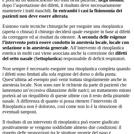
dopo l’asportazione dei difetti, il risultato deve necessariamente
mantenere i tratti maschili.
In entrambi i casi la fisionomia dei
pazienti non deve essere alterata
.
Esistono varie tecniche chirurgiche per eseguire una rinoplastica
(aperta o chiusa) il chirurgo deciderà quale eseguire in base ai difetti
da correggere ed ai risultati da ottenere.
A seconda delle esigenze
l’intervento potrà essere condotto in anestesia locale, locale con
sedazione o in anestesia generale
. All’intervento di rinoplastica
estetica in molti casi viene associata anche la correzione dei
difetti
del setto nasale
(
Settoplastica
) responsabile di deficit respiratori.
Non sempre è necessario eseguire una rinoplastica completa quando
i difetti sono limitati alla sola regione del dorso o della punta.
Quest’ultima ad esempio può venir trattata singolarmente anche in
anestesia locale. Non sono rare le richieste da parte di pazienti che
lamentano un’eccesiva dilatazione delle narici; un trattamento mirato
porterà ad un riequilibrio di queste ultime con il resto della piramide
nasale. A differenza di quanto si possa ritenere l’intervento di
Rinoplastica non è doloroso, così come non lo è la rimozione di
eventuali tamponi.
Il risultato di un intervento di rinoplastica può essere giudicato
positivamente se vengono soddisfatte almeno due condizioni: il
rispetto delle proporzioni tra le strutture proprie del naso e