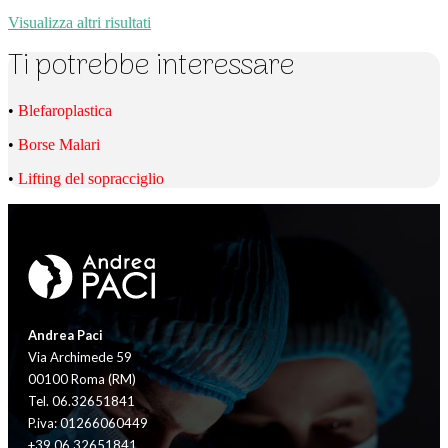
Visualizza altri risultati
Ti potrebbe interessare
•
Blefaroplastica
•
Borse Malari
•
Lifting del sopracciglio
Andrea Paci
Via Archimede 59
00100 Roma (RM)
Tel. 06.32651841
P.iva: 01266060449
+39.06.32651841