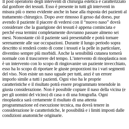
Il post operatorio degli interventi di chirurgia estetica è caratterizzato
dal gonfiore dei tessuti. Esso è presente in tutti gli interventi in
misura più o meno evidente anche in base alla risposta dei pazienti al
trattamento chirurgico. Dopo aver rimosso il gesso dal dorso, pur
avendo il paziente il piacere di vedersi con il “nuovo naso” dovrà
considerare che la guarigione dei tessuti è appena cominciata e
perché essa termini completamente dovranno passare almeno sei
mesi. Nonostante ciò il paziente sarà presentabile e potrà tornare
serenamente alle sue occupazioni. Durante il lungo periodo sopra
descritto si renderà conto di come i tessuti e la pelle in particolare,
diventino sempre più morbidi. Anche la sensibilità cutanea tornerà
normale con il trascorrere del tempo. L’intervento di rinoplastica non
è un intervento con lo scopo di ringiovanire un paziente invecchiato,
esso ha lo scopo di riportare le giuste proporzioni tra i vari segmenti
del viso. Non esiste un naso uguale per tutti, anzi è un errore
imporlo simile a tutti i pazienti. Ogni viso ha le proprie
caratteristiche e il risultato potrà essere programmato tenendole in
giusta considerazione. Non è possibile copiare il naso della vicina (e
per gli uomini del vicino) di casa o di una fotografia. Ogni
rinoplastica sarà certamente il risultato di una attenta
programmazione ed esecuzione tecnica, ma dovrà tenere in
considerazione le caratteristiche, le possibilità e i limiti imposti dalle
condizioni anatomiche originarie.