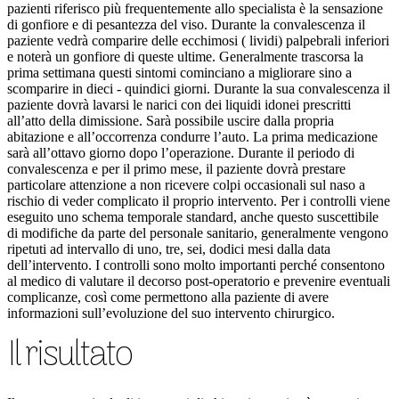
pazienti riferisco più frequentemente allo specialista è la sensazione
di gonfiore e di pesantezza del viso. Durante la convalescenza il
paziente vedrà comparire delle ecchimosi ( lividi) palpebrali inferiori
e noterà un gonfiore di queste ultime. Generalmente trascorsa la
prima settimana questi sintomi cominciano a migliorare sino a
scomparire in dieci - quindici giorni. Durante la sua convalescenza il
paziente dovrà lavarsi le narici con dei liquidi idonei prescritti
all’atto della dimissione. Sarà possibile uscire dalla propria
abitazione e all’occorrenza condurre l’auto. La prima medicazione
sarà all’ottavo giorno dopo l’operazione. Durante il periodo di
convalescenza e per il primo mese, il paziente dovrà prestare
particolare attenzione a non ricevere colpi occasionali sul naso a
rischio di veder complicato il proprio intervento. Per i controlli viene
eseguito uno schema temporale standard, anche questo suscettibile
di modifiche da parte del personale sanitario, generalmente vengono
ripetuti ad intervallo di uno, tre, sei, dodici mesi dalla data
dell’intervento. I controlli sono molto importanti perché consentono
al medico di valutare il decorso post-operatorio e prevenire eventuali
complicanze, così come permettono alla paziente di avere
informazioni sull’evoluzione del suo intervento chirurgico.
Il risultato