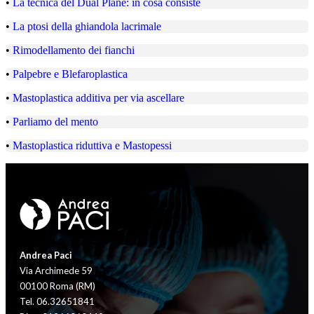
•
La tecnica del Dual Plane: in cosa consiste
•
La ptosi della ghiandola lacrimale
•
Rimodellamento dei fianchi
•
Palpebre e Blefaroplastica
•
Mastoplastica additiva per via ascellare
•
Parliamo del mento
•
Mastoplastica riduttiva e Mastopessi
Andrea Paci
Via Archimede 59
00100 Roma (RM)
Tel. 06.32651841