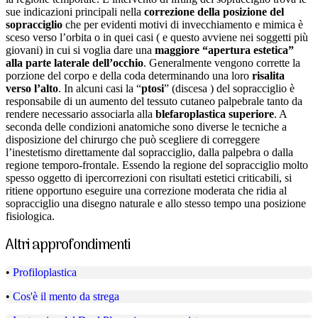
sue indicazioni principali nella
correzione della posizione del
sopracciglio
che per evidenti motivi di invecchiamento e mimica è
sceso verso l’orbita o in quei casi ( e questo avviene nei soggetti più
giovani) in cui si voglia dare una
maggiore “apertura estetica”
alla parte laterale dell’occhio
. Generalmente vengono corrette la
porzione del corpo e della coda determinando una loro
risalita
verso l’alto
. In alcuni casi la “
ptosi
” (discesa ) del sopracciglio è
responsabile di un aumento del tessuto cutaneo palpebrale tanto da
rendere necessario associarla alla
blefaroplastica superiore
. A
seconda delle condizioni anatomiche sono diverse le tecniche a
disposizione del chirurgo che può scegliere di correggere
l’inestetismo direttamente dal sopracciglio, dalla palpebra o dalla
regione temporo-frontale. Essendo la regione del sopracciglio molto
spesso oggetto di ipercorrezioni con risultati estetici criticabili, si
ritiene opportuno eseguire una correzione moderata che ridia al
sopracciglio una disegno naturale e allo stesso tempo una posizione
fisiologica.
Altri approfondimenti
•
Profiloplastica
•
Cos'è il mento da strega