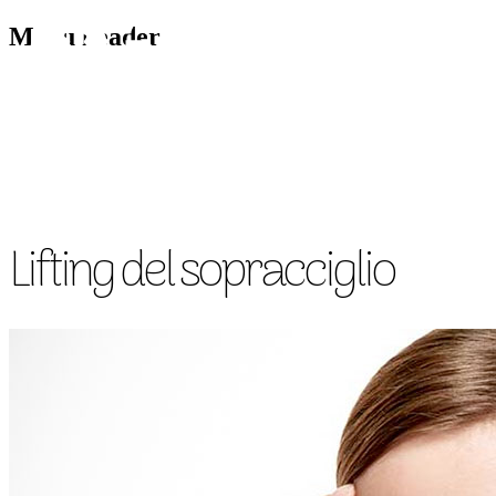
Menu header
CHIRURGIA VISO
CH
Lifting del sopracciglio