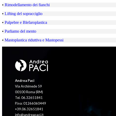
•
Rimodellamento dei fianchi
•
Lifting del sopracciglio
•
Palpebre e Blefaroplastica
•
Parliamo del mento
•
Mastoplastica riduttiva e Mastopessi
Andrea Paci
Via Archimede 59
00100 Roma (RM)
Tel. 06.32651841
P.iva: 01266060449
+39.06.32651841
info@andreapaci.it