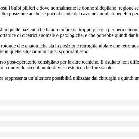
 posti i bulbi piliferi e dove normalmente le donne si depilano; regione 
 altra posizione anche se poco distante dal cavo ne annulla i benefici per
esi in quelle pazienti che hanno un’areola troppo piccola per permettern
rtatrice di cicatrici anomale o patologiche, e che potrebbe quindi dar luog
i rotonde che anatomiche sia in posizione retroghiandolare che retromusc
in quelle situazioni in cui si scoprirà il seno.
o post-operatorio consigliato per le altre tecniche. Il risultato non diffe
on condivido sia dal punto di vista estetico che funzionale.
ma rappresenta un’ulteriore possibilità utilizzata dai chirurghi e quindi u