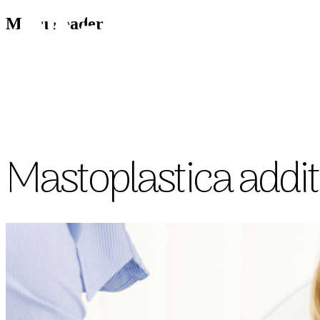
Menu header
Mastoplastica additi