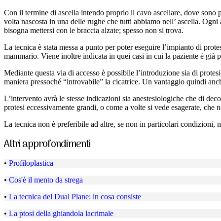
Con il termine di ascella intendo proprio il cavo ascellare, dove sono
volta nascosta in una delle rughe che tutti abbiamo nell’ ascella. Ogni
bisogna mettersi con le braccia alzate; spesso non si trova.
La tecnica è stata messa a punto per poter eseguire l’impianto di prot
mammario. Viene inoltre indicata in quei casi in cui la paziente è già po
Mediante questa via di accesso è possibile l’introduzione sia di protes
maniera pressoché “introvabile” la cicatrice. Un vantaggio quindi anche 
L’intervento avrà le stesse indicazioni sia anestesiologiche che di decors
protesi eccessivamente grandi, o come a volte si vede esagerate, che n
La tecnica non è preferibile ad altre, se non in particolari condizioni, 
Altri approfondimenti
•
Profiloplastica
•
Cos'è il mento da strega
•
La tecnica del Dual Plane: in cosa consiste
•
La ptosi della ghiandola lacrimale