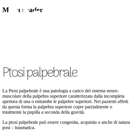
Menu header
CHIRURGIA VISO
CH
Ptosi palpebrale
La Ptosi palpebrale è una patologia a carico del sistema neuro-
muscolare della palpebra superiore caratterizzata dalla incompleta
apertura di una o entrambe le palpebre superiori. Nei pazienti affetti
da questa forma la palpebra superiore copre parzialmente o
totalmente la pupilla a seconda della gravità.
La ptosi palpebrale può essere congenita, acquisita o anche di natura
post – traumatica.