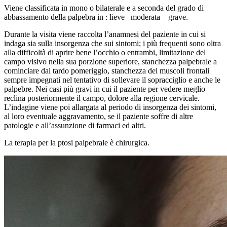
Viene classificata in mono o bilaterale e a seconda del grado di
abbassamento della palpebra in : lieve –moderata – grave.
Durante la visita viene raccolta l’anamnesi del paziente in cui si
indaga sia sulla insorgenza che sui sintomi; i più frequenti sono oltra
alla difficoltà di aprire bene l’occhio o entrambi, limitazione del
campo visivo nella sua porzione superiore, stanchezza palpebrale a
cominciare dal tardo pomeriggio, stanchezza dei muscoli frontali
sempre impegnati nel tentativo di sollevare il sopracciglio e anche le
palpebre. Nei casi più gravi in cui il paziente per vedere meglio
reclina posteriormente il campo, dolore alla regione cervicale.
L’indagine viene poi allargata al periodo di insorgenza dei sintomi,
al loro eventuale aggravamento, se il paziente soffre di altre
patologie e all’assunzione di farmaci ed altri.
La terapia per la ptosi palpebrale è chirurgica.