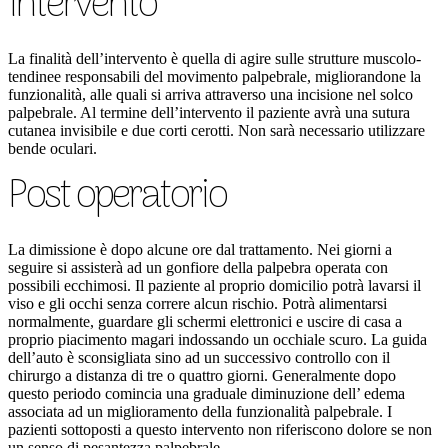
Intervento
La finalità dell’intervento è quella di agire sulle strutture muscolo-
tendinee responsabili del movimento palpebrale, migliorandone la
funzionalità, alle quali si arriva attraverso una incisione nel solco
palpebrale. Al termine dell’intervento il paziente avrà una sutura
cutanea invisibile e due corti cerotti. Non sarà necessario utilizzare
bende oculari.
Post operatorio
La dimissione è dopo alcune ore dal trattamento. Nei giorni a
seguire si assisterà ad un gonfiore della palpebra operata con
possibili ecchimosi. Il paziente al proprio domicilio potrà lavarsi il
viso e gli occhi senza correre alcun rischio. Potrà alimentarsi
normalmente, guardare gli schermi elettronici e uscire di casa a
proprio piacimento magari indossando un occhiale scuro. La guida
dell’auto è sconsigliata sino ad un successivo controllo con il
chirurgo a distanza di tre o quattro giorni. Generalmente dopo
questo periodo comincia una graduale diminuzione dell’ edema
associata ad un miglioramento della funzionalità palpebrale. I
pazienti sottoposti a questo intervento non riferiscono dolore se non
un senso di pesantezza palpebrale.