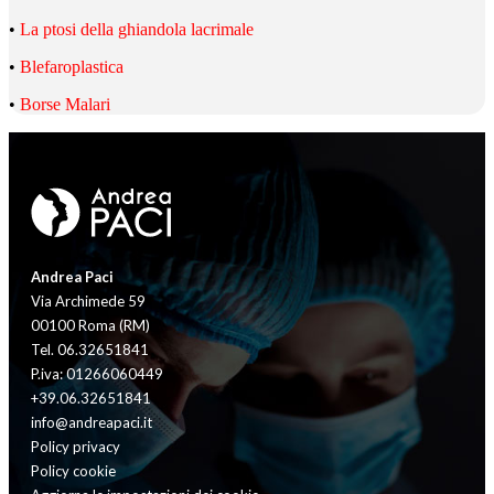
•
La ptosi della ghiandola lacrimale
•
Blefaroplastica
•
Borse Malari
Andrea Paci
Via Archimede 59
00100 Roma (RM)
Tel. 06.32651841
P.iva: 01266060449
+39.06.32651841
info@andreapaci.it
Policy privacy
Policy cookie