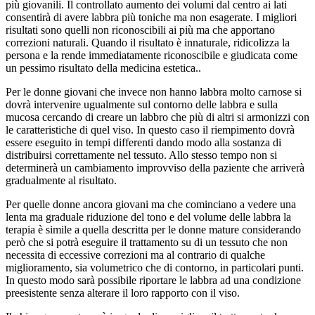
più giovanili. Il controllato aumento dei volumi dal centro ai lati
consentirà di avere labbra più toniche ma non esagerate. I migliori
risultati sono quelli non riconoscibili ai più ma che apportano
correzioni naturali. Quando il risultato è innaturale, ridicolizza la
persona e la rende immediatamente riconoscibile e giudicata come
un pessimo risultato della medicina estetica..
Per le donne giovani che invece non hanno labbra molto carnose si
dovrà intervenire ugualmente sul contorno delle labbra e sulla
mucosa cercando di creare un labbro che più di altri si armonizzi con
le caratteristiche di quel viso. In questo caso il riempimento dovrà
essere eseguito in tempi differenti dando modo alla sostanza di
distribuirsi correttamente nel tessuto. Allo stesso tempo non si
determinerà un cambiamento improvviso della paziente che arriverà
gradualmente al risultato.
Per quelle donne ancora giovani ma che cominciano a vedere una
lenta ma graduale riduzione del tono e del volume delle labbra la
terapia è simile a quella descritta per le donne mature considerando
però che si potrà eseguire il trattamento su di un tessuto che non
necessita di eccessive correzioni ma al contrario di qualche
miglioramento, sia volumetrico che di contorno, in particolari punti.
In questo modo sarà possibile riportare le labbra ad una condizione
preesistente senza alterare il loro rapporto con il viso.