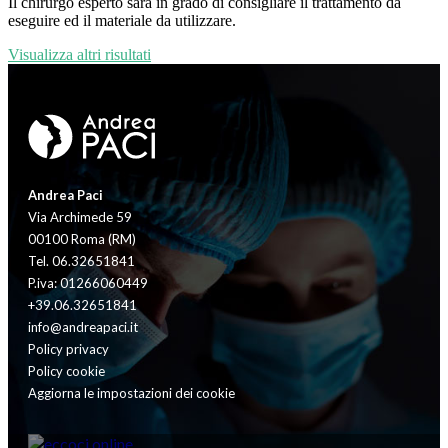
Il chirurgo esperto sarà in grado di consigliare il trattamento da
eseguire ed il materiale da utilizzare.
Visualizza altri risultati
Andrea Paci
Via Archimede 59
00100 Roma (RM)
Tel. 06.32651841
P.iva: 01266060449
+39.06.32651841
info@andreapaci.it
Policy privacy
Policy cookie
Aggiorna le impostazioni dei cookie