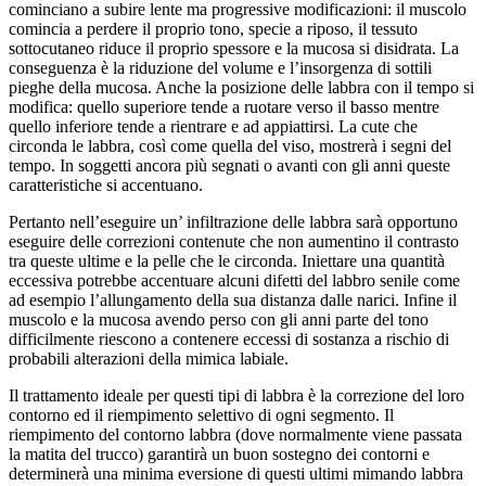
cominciano a subire lente ma progressive modificazioni: il muscolo
comincia a perdere il proprio tono, specie a riposo, il tessuto
sottocutaneo riduce il proprio spessore e la mucosa si disidrata. La
conseguenza è la riduzione del volume e l’insorgenza di sottili
pieghe della mucosa. Anche la posizione delle labbra con il tempo si
modifica: quello superiore tende a ruotare verso il basso mentre
quello inferiore tende a rientrare e ad appiattirsi. La cute che
circonda le labbra, così come quella del viso, mostrerà i segni del
tempo. In soggetti ancora più segnati o avanti con gli anni queste
caratteristiche si accentuano.
Pertanto nell’eseguire un’ infiltrazione delle labbra sarà opportuno
eseguire delle correzioni contenute che non aumentino il contrasto
tra queste ultime e la pelle che le circonda. Iniettare una quantità
eccessiva potrebbe accentuare alcuni difetti del labbro senile come
ad esempio l’allungamento della sua distanza dalle narici. Infine il
muscolo e la mucosa avendo perso con gli anni parte del tono
difficilmente riescono a contenere eccessi di sostanza a rischio di
probabili alterazioni della mimica labiale.
Il trattamento ideale per questi tipi di labbra è la correzione del loro
contorno ed il riempimento selettivo di ogni segmento. Il
riempimento del contorno labbra (dove normalmente viene passata
la matita del trucco) garantirà un buon sostegno dei contorni e
determinerà una minima eversione di questi ultimi mimando labbra