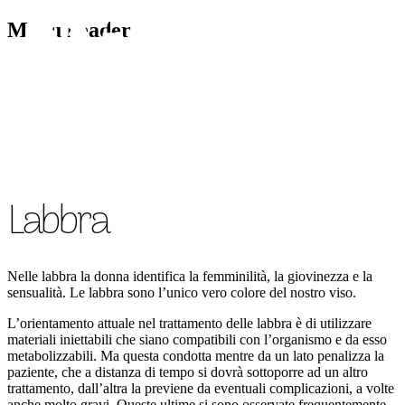
Menu header
CHIRURGIA VISO
CH
Labbra
Nelle labbra la donna identifica la femminilità, la giovinezza e la
sensualità. Le labbra sono l’unico vero colore del nostro viso.
L’orientamento attuale nel trattamento delle labbra è di utilizzare
materiali iniettabili che siano compatibili con l’organismo e da esso
metabolizzabili. Ma questa condotta mentre da un lato penalizza la
paziente, che a distanza di tempo si dovrà sottoporre ad un altro
trattamento, dall’altra la previene da eventuali complicazioni, a volte
anche molto gravi. Queste ultime si sono osservate frequentemente