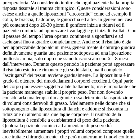
preoperatoria. Va considerato inoltre che ogni paziente ha la propria
risposta tissutale al trauma chirurgico. Queste considerazioni sono
estese anche a quelle liposuzioni “circoscritte” come ad esempio il
collo, le braccia, l’addome, le ginocchia ed altre. In genere nei casi
più contenuti dopo 20-30 giorni il gonfiore inizia a ridursi ed il
paziente comincia ad apprezzare i vantaggi e gli iniziali risultati. Con
il passare del tempo l’area operata continuerà a sgonfiarsi e ad
asciugarsi fino a guarire completamente. Anche se il risultato è gia
ben apprezzabile dopo alcuni mesi, generalmente il chirurgo giudica
definitivamente guarita una paziente sottoposta ad una liposuzione
piuttosto ampia, solo dopo che siano trascorsi almeno 6 – 8 mesi
dall’intervento. Durante questo periodo la paziente potrà apprezzare
il risultato estetico e rimanerne già soddisfatta, ma il completo
“asciugarsi” dei tessuti avviene gradualmente. La liposcultura è in
grado di ottenere dei rimodellamenti corporei eccellenti. Ogni parte
del corpo può essere soggetta a tale trattamento, ma è importante che
la paziente mantenga stabile il proprio peso. Pur non dovendo
considerarla una terapia dimagrante. essa determina la asportazione
di volumi considerevoli di grasso. Mediamente nelle donne che si
sottopongono alla liposcultura di fianchi e addome si riscontra la
riduzione di almeno una-due taglie corporee. Il risultato della
liposcultura è sensibile a cambiamenti di peso della paziente.
Qualora la paziente cominci ad aumentare di peso vedrà
inevitabilmente aumentare i propri volumi corporei comprese quelle
aree trattate chirurgicamente, che però manterranno i nuovi contorni