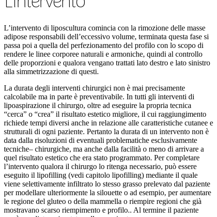
L'intervento
L’intervento di liposcultura comincia con la rimozione delle masse
adipose responsabili dell’eccessivo volume, terminata questa fase si
passa poi a quella del perfezionamento del profilo con lo scopo di
rendere le linee corporee naturali e armoniche, quindi al controllo
delle proporzioni e qualora vengano trattati lato destro e lato sinistro
alla simmetrizzazione di questi.
La durata degli interventi chirurgici non è mai precisamente
calcolabile ma in parte è preventivabile. In tutti gli interventi di
lipoaspirazione il chirurgo, oltre ad eseguire la propria tecnica
“cerca” o “crea” il risultato estetico migliore, il cui raggiungimento
richiede tempi diversi anche in relazione alle caratteristiche cutanee e
strutturali di ogni paziente. Pertanto la durata di un intervento non è
data dalla risoluzioni di eventuali problematiche esclusivamente
tecniche– chirurgiche, ma anche dalla facilità o meno di arrivare a
quel risultato estetico che era stato programmato. Per completare
l’intervento qualora il chirurgo lo ritenga necessario, può essere
eseguito il lipofilling (vedi capitolo lipofilling) mediante il quale
viene selettivamente infiltrato lo stesso grasso prelevato dal paziente
per modellare ulteriormente la silouette o ad esempio, per aumentare
le regione del gluteo o della mammella o riempire regioni che già
mostravano scarso riempimento e profilo.. Al termine il paziente