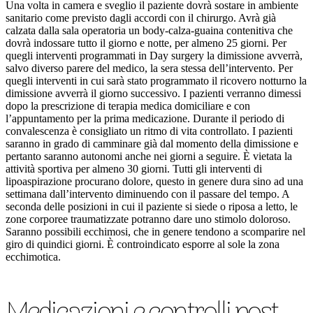
Una volta in camera e sveglio il paziente dovrà sostare in ambiente
sanitario come previsto dagli accordi con il chirurgo. Avrà già
calzata dalla sala operatoria un body-calza-guaina contenitiva che
dovrà indossare tutto il giorno e notte, per almeno 25 giorni. Per
quegli interventi programmati in Day surgery la dimissione avverrà,
salvo diverso parere del medico, la sera stessa dell’intervento. Per
quegli interventi in cui sarà stato programmato il ricovero notturno la
dimissione avverrà il giorno successivo. I pazienti verranno dimessi
dopo la prescrizione di terapia medica domiciliare e con
l’appuntamento per la prima medicazione. Durante il periodo di
convalescenza è consigliato un ritmo di vita controllato. I pazienti
saranno in grado di camminare già dal momento della dimissione e
pertanto saranno autonomi anche nei giorni a seguire. È vietata la
attività sportiva per almeno 30 giorni. Tutti gli interventi di
lipoaspirazione procurano dolore, questo in genere dura sino ad una
settimana dall’intervento diminuendo con il passare del tempo. A
seconda delle posizioni in cui il paziente si siede o riposa a letto, le
zone corporee traumatizzate potranno dare uno stimolo doloroso.
Saranno possibili ecchimosi, che in genere tendono a scomparire nel
giro di quindici giorni. È controindicato esporre al sole la zona
ecchimotica.