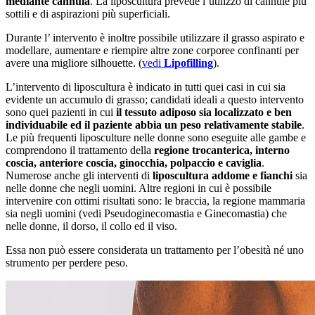
mediante cannula
. La liposcultura prevede l’utilizzo di cannule più
sottili e di aspirazioni più superficiali.
Durante l’ intervento è inoltre possibile utilizzare il grasso aspirato e
modellare, aumentare e riempire altre zone corporee confinanti per
avere una migliore silhouette. (
vedi
Lipofilling
).
L’intervento di liposcultura è indicato in tutti quei casi in cui sia
evidente un accumulo di grasso; candidati ideali a questo intervento
sono quei pazienti in cui
il tessuto adiposo sia localizzato e ben
individuabile ed il paziente abbia un peso relativamente stabile
.
Le più frequenti liposculture nelle donne sono eseguite alle gambe e
comprendono il trattamento della
regione trocanterica, interno
coscia, anteriore coscia, ginocchia, polpaccio e caviglia
.
Numerose anche gli interventi di
liposcultura addome e fianchi
sia
nelle donne che negli uomini. Altre regioni in cui è possibile
intervenire con ottimi risultati sono: le braccia, la regione mammaria
sia negli uomini (vedi Pseudoginecomastia e Ginecomastia) che
nelle donne, il dorso, il collo ed il viso.
Essa non può essere considerata un trattamento per l’obesità né uno
strumento per perdere peso.