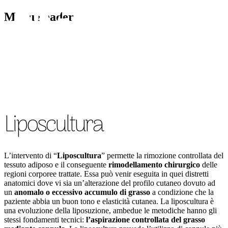
Menu header
CHIRURGIA VISO
CH
Liposcultura
L’intervento di “
Liposcultura
” permette la rimozione controllata del
tessuto adiposo e il conseguente
rimodellamento chirurgico
delle
regioni corporee trattate. Essa può venir eseguita in quei distretti
anatomici dove vi sia un’alterazione del profilo cutaneo dovuto ad
un
anomalo o eccessivo accumulo di grasso
a condizione che la
paziente abbia un buon tono e elasticità cutanea. La liposcultura è
una evoluzione della liposuzione, ambedue le metodiche hanno gli
stessi fondamenti tecnici:
l’aspirazione controllata del grasso