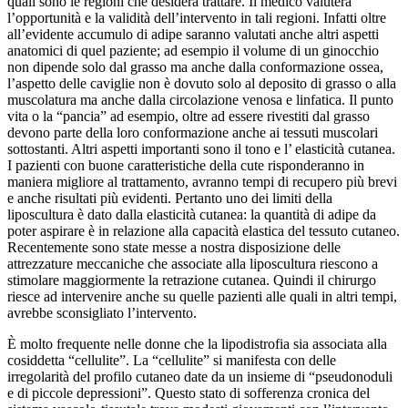
quali sono le regioni che desidera trattare. Il medico valuterà
l’opportunità e la validità dell’intervento in tali regioni. Infatti oltre
all’evidente accumulo di adipe saranno valutati anche altri aspetti
anatomici di quel paziente; ad esempio il volume di un ginocchio
non dipende solo dal grasso ma anche dalla conformazione ossea,
l’aspetto delle caviglie non è dovuto solo al deposito di grasso o alla
muscolatura ma anche dalla circolazione venosa e linfatica. Il punto
vita o la “pancia” ad esempio, oltre ad essere rivestiti dal grasso
devono parte della loro conformazione anche ai tessuti muscolari
sottostanti. Altri aspetti importanti sono il tono e l’ elasticità cutanea.
I pazienti con buone caratteristiche della cute risponderanno in
maniera migliore al trattamento, avranno tempi di recupero più brevi
e anche risultati più evidenti. Pertanto uno dei limiti della
liposcultura è dato dalla elasticità cutanea: la quantità di adipe da
poter aspirare è in relazione alla capacità elastica del tessuto cutaneo.
Recentemente sono state messe a nostra disposizione delle
attrezzature meccaniche che associate alla liposcultura riescono a
stimolare maggiormente la retrazione cutanea. Quindi il chirurgo
riesce ad intervenire anche su quelle pazienti alle quali in altri tempi,
avrebbe sconsigliato l’intervento.
È molto frequente nelle donne che la lipodistrofia sia associata alla
cosiddetta “cellulite”. La “cellulite” si manifesta con delle
irregolarità del profilo cutaneo date da un insieme di “pseudonoduli
e di piccole depressioni”. Questo stato di sofferenza cronica del