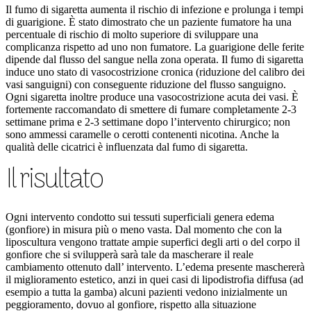
Il fumo di sigaretta aumenta il rischio di infezione e prolunga i tempi
di guarigione. È stato dimostrato che un paziente fumatore ha una
percentuale di rischio di molto superiore di sviluppare una
complicanza rispetto ad uno non fumatore. La guarigione delle ferite
dipende dal flusso del sangue nella zona operata. Il fumo di sigaretta
induce uno stato di vasocostrizione cronica (riduzione del calibro dei
vasi sanguigni) con conseguente riduzione del flusso sanguigno.
Ogni sigaretta inoltre produce una vasocostrizione acuta dei vasi. È
fortemente raccomandato di smettere di fumare completamente 2-3
settimane prima e 2-3 settimane dopo l’intervento chirurgico; non
sono ammessi caramelle o cerotti contenenti nicotina. Anche la
qualità delle cicatrici è influenzata dal fumo di sigaretta.
Il risultato
Ogni intervento condotto sui tessuti superficiali genera edema
(gonfiore) in misura più o meno vasta. Dal momento che con la
liposcultura vengono trattate ampie superfici degli arti o del corpo il
gonfiore che si svilupperà sarà tale da mascherare il reale
cambiamento ottenuto dall’ intervento. L’edema presente maschererà
il miglioramento estetico, anzi in quei casi di lipodistrofia diffusa (ad
esempio a tutta la gamba) alcuni pazienti vedono inizialmente un
peggioramento, dovuo al gonfiore, rispetto alla situazione